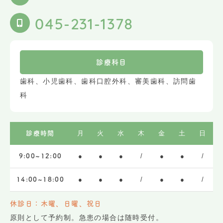
045-231-1378
診療科目
歯科、小児歯科、歯科口腔外科、審美歯科、訪問歯
科
月
火
水
木
金
土
日
診療時間
●
●
●
/
●
●
/
9:00~12:00
●
●
●
/
●
●
/
14:00~18:00
休診日：木曜、日曜、祝日
原則として予約制。急患の場合は随時受付。