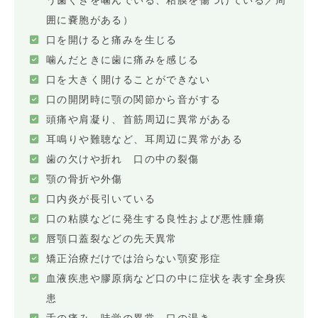
う歯ぐきを噛んでいる、粘膜を傷つけている／周
囲に嚢胞がある）
口を開けると痛みを生じる
噛んだときに歯に痛みを感じる
口を大きく開けることができない
口の開閉時に顎の関節から音がする
頭痛や肩凝り、首筋周辺に異常がある
耳鳴りや難聴など、耳周辺に異常がある
歯の欠けや折れ 口の中の裂傷
顎の骨折や外傷
口内炎が長引いている
口の粘膜などに発生する良性および悪性腫瘍
唇顎口蓋裂などの先天異常
矯正治療だけでは治らない顎変形症
血液疾患や膠原病など口の中に症状を表す全身疾
患