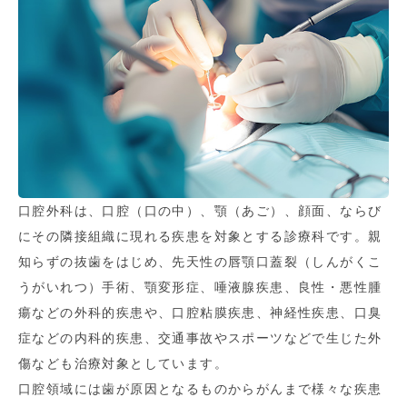
口腔外科は、口腔（口の中）、顎（あご）、顔面、ならび
にその隣接組織に現れる疾患を対象とする診療科です。親
知らずの抜歯をはじめ、先天性の唇顎口蓋裂（しんがくこ
うがいれつ）手術、顎変形症、唾液腺疾患、良性・悪性腫
瘍などの外科的疾患や、口腔粘膜疾患、神経性疾患、口臭
症などの内科的疾患、交通事故やスポーツなどで生じた外
傷なども治療対象としています。
口腔領域には歯が原因となるものからがんまで様々な疾患